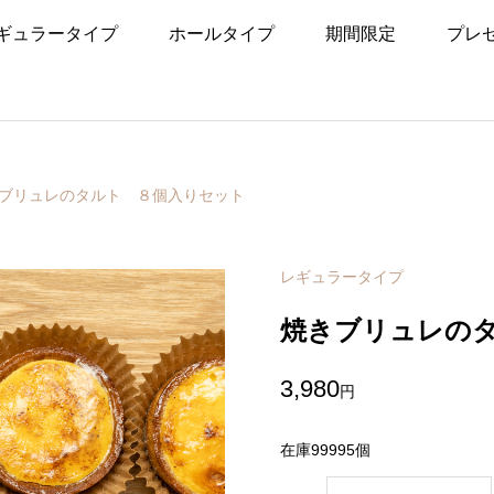
ギュラータイプ
ホールタイプ
期間限定
プレ
ブリュレのタルト ８個入りセット
レギュラータイプ
焼きブリュレの
3,980
円
在庫99995個
焼