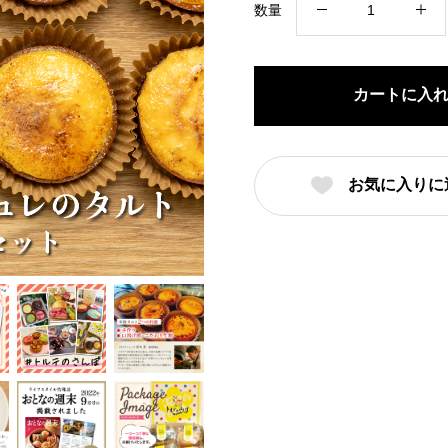
数量
き
ブ
リ
カートに入
ュ
レ
の
お気に入りに
タ
ル
ト
８
個
入
り
セ
ッ
ト